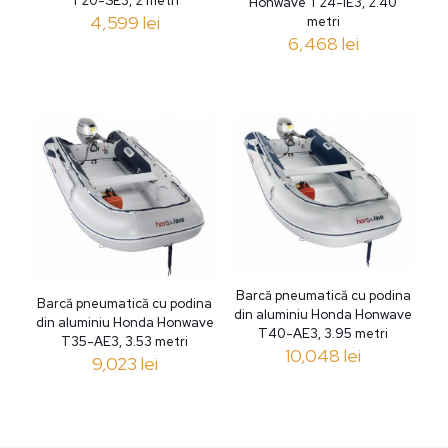
T20-SE3, 2 metri
Honwave T24-IE3, 2.40
4,599
lei
metri
6,468
lei
Barcă pneumatică cu podina
Barcă pneumatică cu podina
din aluminiu Honda Honwave
din aluminiu Honda Honwave
T40-AE3, 3.95 metri
T35-AE3, 3.53 metri
10,048
lei
9,023
lei